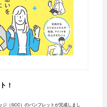
令和5年度SCC ついに開講 !!
SCC6年度 Day2
 !
ッジ（SCC）のパンフレットが完成しまし