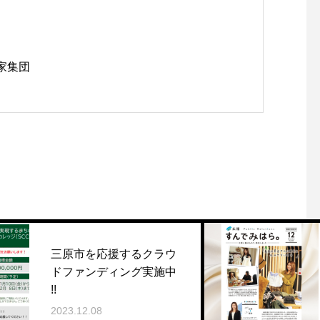
起業家集団
援するクラウ
村松茜さん『広報
ィング実施中
ら』12月号に登
2023.12.04