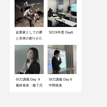
起業家としての夢
SCC7年度 Day3
SCC6年度 Day6
ホームページ・リ
と未来の創りかた
ニューアル
SCC講義 Day ９
SCC6年度 Day3
SCC講義 Day 6
令和4年度 SCC受
最終発表・修了式
中間発表
講生募集 !