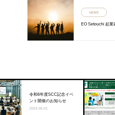
NEWS
EO Setouchi 
三原市を応
年度SCC記念イベ
ドファンデ
開催のお知らせ
!!
6.01
2023.12.08