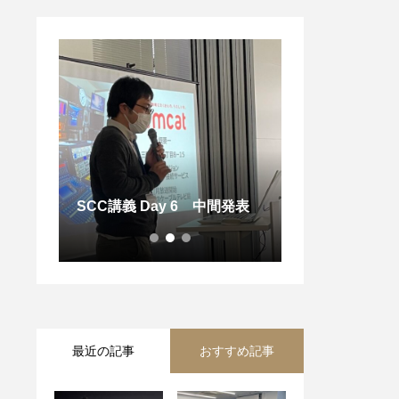
令和5年度SCC 
SCC講義 Day 6 中間発表
最近の記事
おすすめ記事