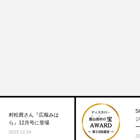
SCC一期生の革新的プ
みは
ジェクトが「ディスカ
場
ー農山漁村の宝」で輝
2023.11.22