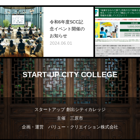
令和6年度SCC記
三
念イベント開催の
ク
お知らせ
ィン
2024.06.01
202
START-UP CITY COLLEGE
スタートアップ 創出シティカレッジ
主催 三原市
企画・運営 バリュー・クリエイション株式会社