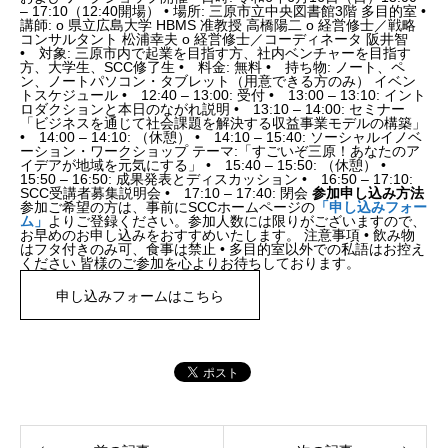
– 17:10（12:40開場） • 場所: 三原市立中央図書館3階 多目的室 •
講師: o 県立広島大学 HBMS 准教授 高橋陽二 o 経営修士／戦略
コンサルタント 松浦幸夫 o 経営修士／コーディネータ 阪井智
• 対象: 三原市内で起業を目指す方、社内ベンチャーを目指す
方、大学生、SCC修了生 • 料金: 無料 • 持ち物: ノート、ペ
ン、ノートパソコン・タブレット（用意できる方のみ） イベン
トスケジュール • 12:40 – 13:00: 受付 • 13:00 – 13:10: イント
ロダクションと本日のながれ説明 • 13:10 – 14:00: セミナー
「ビジネスを通じて社会課題を解決する収益事業モデルの構築」
• 14:00 – 14:10: （休憩） • 14:10 – 15:40: ソーシャルイノベ
ーション・ワークショップ テーマ:「すごいぞ三原！あなたのア
イデアが地域を元気にする」 • 15:40 – 15:50: （休憩） •
15:50 – 16:50: 成果発表とディスカッション • 16:50 – 17:10:
SCC受講者募集説明会 • 17:10 – 17:40: 閉会
参加申し込み方法
参加ご希望の方は、事前にSCCホームページの
「申し込みフォー
ム」
よりご登録ください。参加人数には限りがございますので、
お早めのお申し込みをおすすめいたします。 注意事項 • 飲み物
はフタ付きのみ可、食事は禁止 • 多目的室以外での私語はお控え
ください 皆様のご参加を心よりお待ちしております。
申し込みフォームはこちら