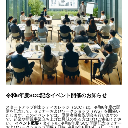
令和6年度SCC記念イベント開催のお知らせ
スタートアップ創出シティカレッジ（SCC）は、令和6年度の開
講を記念して、セミナーおよびワークショップ（WS）を開催い
たします。このイベントでは、受講者募集説明会も行いますの
で、起業や新規事業立ち上げに興味のある方はぜひご参加くださ
い。
イベント概要
• タイトル: 令和6年度 SCC 開講記念セミナー
およびワークショップ開催 • 日時: 令和6年6月16日（日）13:00