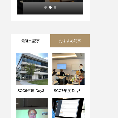
最近の記事
おすすめ記事
SCC6年度 Day3
SCC講義 Day 5
SCC7年度 Day5
SCC6年度 Day9
最終発表