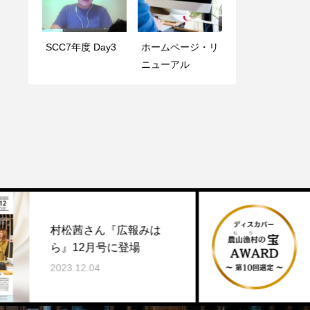
SCC7年度 Day3
ホームページ・リ
HBMS研究科長
ニューアル
SCC講義 Day 2
横山禎徳氏
SCC一期生の
ん『広報みは
ジェクトが「
月号に登場
ー農山漁村の
4
2023.11.22