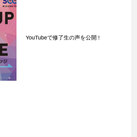
YouTubeで修了生の声を公開 !
SCC講義 Day 5
SCC7年度 Day7