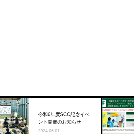
三原市
和6年度SCC記念イベ
ドファ
ト開催のお知らせ
!!
24.06.01