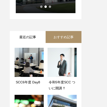
最近の記事
おすすめ記事
SCC6年度 Day8
起業家としての夢
令和5年度SCC つ
SCC7年度 Day4
と未来の創りかた
いに開講 !!