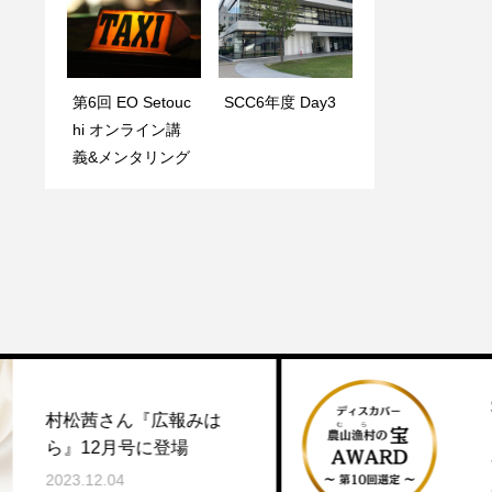
第6回 EO Setouc
SCC講義 Day ９
SCC6年度 Day3
第1回 EO Setouc
hi オンライン講
最終発表・修了式
hi オンライン講
義&メンタリング
義&メンタリング
SCC一期生の革新
広報みは
ジェクトが「ディス
登場
ー農山漁村の宝」で