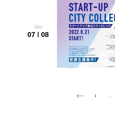
2022
07
08
1
…