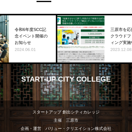
令和6年度SCC記
三原市を応援す
念イベント開催の
クラウドファン
お知らせ
ィング実施中 !!
2024.06.01
2023.12.08
START-UP CITY COLLEGE
スタートアップ 創出シティカレッジ
主催 三原市
企画・運営 バリュー・クリエイション株式会社