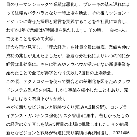
目のリーマンショックで業績は悪化し、ブレーキの踏み遅れによ
って組織もバラバラとなり一時上場を断念。その後ミッション・
ビジョンに寄せた採用と経営を実践することを全社員に宣言し、
わずか1年で業績はV時回復を果たします。その時、「会社=人」
であることを改めて実感。
理念を再び見直し、「理念経営」を社員全員に徹底。業績も伸び
成功の兆しが見えたましたが、急速な分社化によりいつの間にか
経営は非効率に。さらに強みやノウハウが活かせない新規事業を
始めたことで全てが赤字となり失敗し2度目の上場断念。
この頃、テクノロジーを使って競合との差別化を図るためクラウ
ドシステムBLASを開発。しかし事業を縮小したこともあり、売
上はしばらく右肩下がりが続く。
やがて新たなビジョンと戦略づくり(強み×成長分野)、コンプラ
イアンス・ガバナンス強化(リスク管理)に集中。苦しかったもの
の経営の立て直しを試み3度目の上場に挑戦しました。その結果
新たなビジョンと戦略が軌道に乗り業績は再び回復し、2021年6