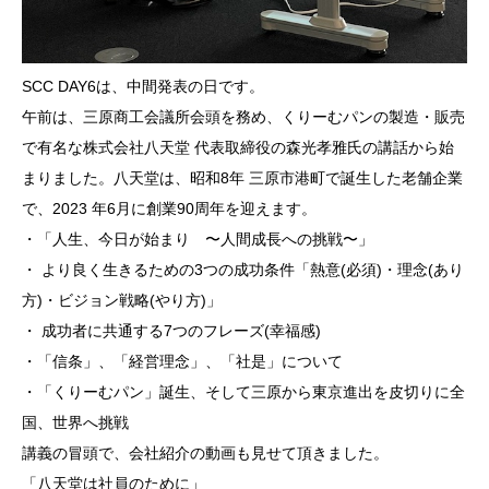
SCC DAY6は、中間発表の日です。
午前は、三原商工会議所会頭を務め、くりーむパンの製造・販売
で有名な株式会社八天堂 代表取締役の森光孝雅氏の講話から始
まりました。八天堂は、昭和8年 三原市港町で誕生した老舗企業
で、2023 年6月に創業90周年を迎えます。
・「人生、今日が始まり 〜人間成長への挑戦〜」
・ より良く生きるための3つの成功条件「熱意(必須)・理念(あり
方)・ビジョン戦略(やり方)」
・ 成功者に共通する7つのフレーズ(幸福感)
・「信条」、「経営理念」、「社是」について
・「くりーむパン」誕生、そして三原から東京進出を皮切りに全
国、世界へ挑戦
講義の冒頭で、会社紹介の動画も見せて頂きました。
「八天堂は社員のために」