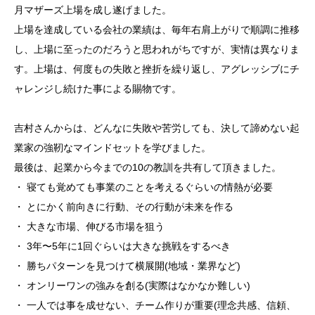
月マザーズ上場を成し遂げました。
上場を達成している会社の業績は、毎年右肩上がりで順調に推移
し、上場に至ったのだろうと思われがちですが、実情は異なりま
す。上場は、何度もの失敗と挫折を繰り返し、アグレッシブにチ
ャレンジし続けた事による賜物です。
吉村さんからは、どんなに失敗や苦労しても、決して諦めない起
業家の強靭なマインドセットを学びました。
最後は、起業から今までの10の教訓を共有して頂きました。
・ 寝ても覚めても事業のことを考えるぐらいの情熱が必要
・ とにかく前向きに行動、その行動が未来を作る
・ 大きな市場、伸びる市場を狙う
・ 3年〜5年に1回ぐらいは大きな挑戦をするべき
・ 勝ちパターンを見つけて横展開(地域・業界など)
・ オンリーワンの強みを創る(実際はなかなか難しい)
・ 一人では事を成せない、チーム作りが重要(理念共感、信頼、