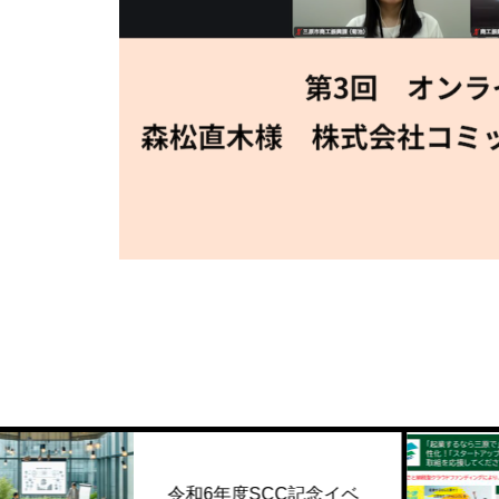
三原市
和6年度SCC記念イベ