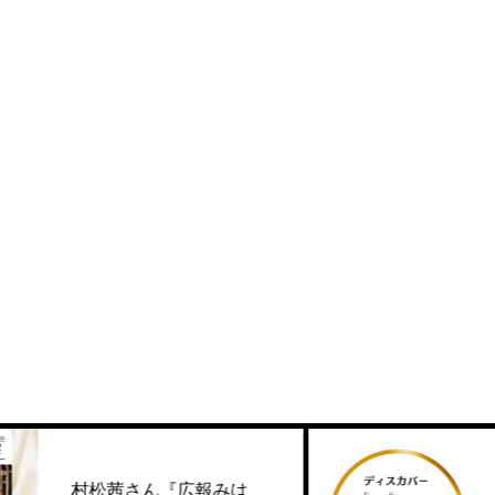
SCC一期生の革新
広報みは