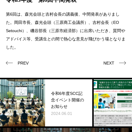
第6回は、森光会頭と吉村会長の講義後、中間発表がありまし
た。岡田市長、森光会頭（三原商工会議所）、吉村会長（EO
Setouchi）、磯谷部長（三原市経済部）に出席いただき、質問や
アドバイス等、受講生との間で熱心な意見が飛びかう場となりま
した。
PREV
NEXT
令和6年度SCC記
三原
念イベント開催の
クラ
お知らせ
ィン
2024.06.01
2023